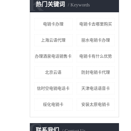
K
热门关键词
Keywords
电销卡办理
电销卡去哪里购买
上海云语代理
丽水电销卡办理
办理酒泉电话销售卡
电销卡有什么优势
北京云语
防封电销卡代理
信时空电销电话卡
天津电话语音卡
绥化电销卡
安装太原电销卡
C
联系我们
Contact Us