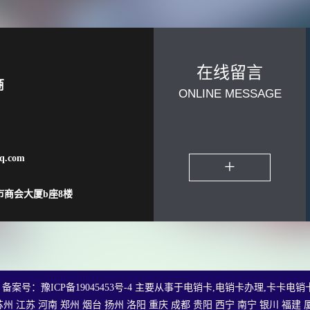
在线留言
商
ONLINE MESSAGE
q.com
+
商会大厦b座8楼
ved 备案号：
豫ICP备19045453号-4
主要从事于
电销卡
,
电销卡办理
,
卡卡电销
苏州
江苏
河南
郑州
烟台
扬州
洛阳
重庆
成都
贵阳
西宁
南宁
银川
福建