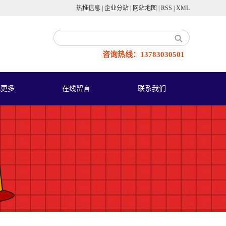
热推信息
|
企业分站
|
网站地图
|
RSS
|
XML
咨询热线：13783030501
他更多
在线留言
联系我们