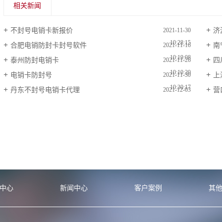
相关新闻
不封号电销卡新报价
济
2021-11-30
10:28:15
合肥电销防封卡封号软件
南
2021-11-16
10:19:08
泰州防封电销卡
四
2021-11-26
10:10:20
电销卡防封号
上
2021-11-30
10:30:17
丹东不封号电销卡代理
营
2021-12-03
09:52:17
中心
新闻中心
客户案例
其