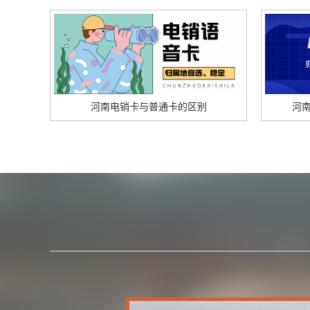
河南​电销卡与普通卡的区别
河