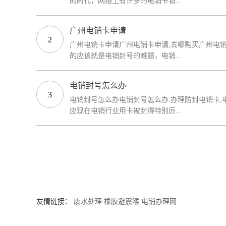
的时代，网络上有许多的电销卡销...
广州电销卡申请
2
广州电销卡申请广州电销卡申请,去哪购买广州电
的应该就是电销封号的难题，电销...
电销封号怎么办
3
电销封号怎么办电销封号怎么办.办理防封电销卡
应现在电销行业用卡被封得特别厉...
友情链接：
废水处理
橡胶避震喉
电销办理网