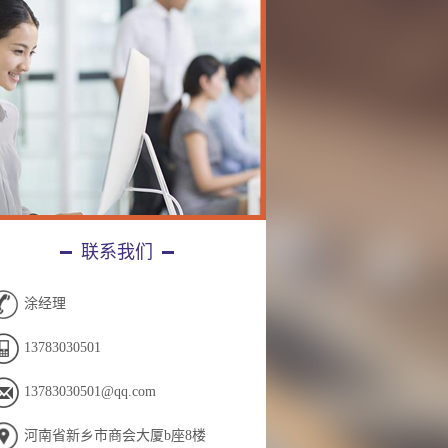
联系我们
涂经理
13783030501
13783030501@qq.com
河南省新乡市商会大厦b座8楼