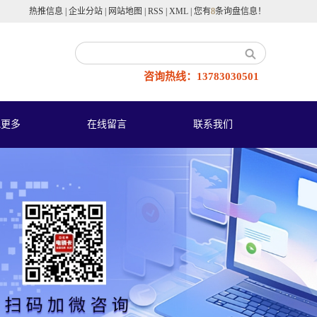
热推信息
|
企业分站
|
网站地图
|
RSS
|
XML
|
您有
8
条询盘信息！
咨询热线：13783030501
他更多
在线留言
联系我们