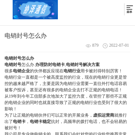
电销封号怎么办
879
2022-07-01
电销封号怎么办
电销封号
怎么办.
办理防封电销卡
,
电销封号解决方案
很多
电销企业
的伙伴都反应现在
电销行业
用卡被封得特别厉害！
电销行业一直都是一个被高度监控的行业，现在的电销行业更是管
控的越来越严格了，主要是因为电销行业需要一直往外打电话容易
被客户投诉，甚至还有很多的电销企业去打不正规的电销电话！
从19年到今年工信部多次地加大了监控力度，在管控了那些不正规
的电销企业的同时也就直接导致了正规的电销行业也受到了很大的
影响！
为了让正规的电销伙伴们可以正常的开展业务，
虚拟运营商
就推行
出了
电销卡
，
电销卡稳定
抗封，高频率的拨打电话，也不会轻易的
被封号！
我公司是专业做电销卡的，联系我们会针对您的行业给您推荐非常